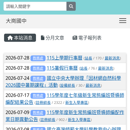
search
T
大崗國中
:::
本站消息
分月文章
電子報列表
文章列表
2026-07-28
115上學期行事曆
(
站長
/ 170 /
最新消息
)
教務處
2026-07-28
115暑假行事曆
(
站長
/ 76 /
最新消息
)
教務處
2026-07-24
國立中央大學辦理「因材網自然科學
教務處
2026國中暑期課程」活動
(
設備組長
/ 30 /
最新消息
)
2026-07-17
115學年度七年級新生常態編班暨導師
教務處
編配結果公告
(
註冊組長
/ 2322 /
新生入學專區
)
2026-07-09
115學年度新生常態編班暨導師編配作
教務處
業日期異動公告
(
註冊組長
/ 902 /
新生入學專區
)
2026-07-08
國立臺灣師範大學科學教育中心辦理
教務處