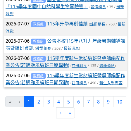
「115學年度國中自然科學生物實驗營」
(
設備組長
/ 35 /
最新
消息
)
2026-07-07
115年升學再創佳績
(
註冊組長
/ 768 /
最新
教務處
消息
)
2026-07-06
公告本校115年八升九年級暑期輔導課
教務處
表暨編班資訊
(
教學組長
/ 208 /
最新消息
)
2026-07-06
115學年度新生常態編班暨導師編配作
教務處
業公告(若遇颱風編班日期異動)
(
註冊組長
/ 135 /
最新消息
)
2026-07-06
115學年度新生常態編班暨導師編配作
教務處
業公告(若遇颱風編班日期異動)
(
註冊組長
/ 490 /
新生入學專區
)
(current)
«
‹
1
2
3
4
5
6
7
8
9
10
›
»
:::