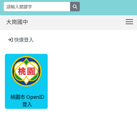
search
T
大崗國中
:::
快速登入
桃園市 OpenID
登入
:::