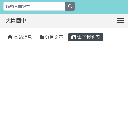
search
T
大崗國中
:::
本站消息
分月文章
電子報列表
:::