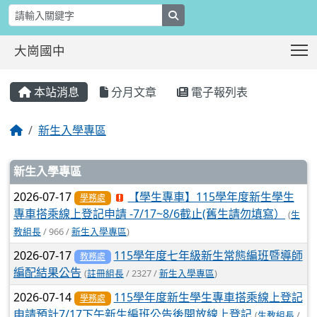
search
T
大崗國中
:::
本站消息
分月文章
電子報列表
新生入學專區
文章列表
新生入學專區
2026-07-17
【學生專車】115學年度新生學生
學務處
專車搭乘線上登記申請 -7/17~8/6截止(舊生請勿填寫）
(
生
教組長
/ 966 /
新生入學專區
)
2026-07-17
115學年度七年級新生常態編班暨導師
教務處
編配結果公告
(
註冊組長
/ 2327 /
新生入學專區
)
2026-07-14
115學年度新生學生專車搭乘線上登記
學務處
申請預計7/17下午新生編班公告後開放線上登記
(
生教組長
/