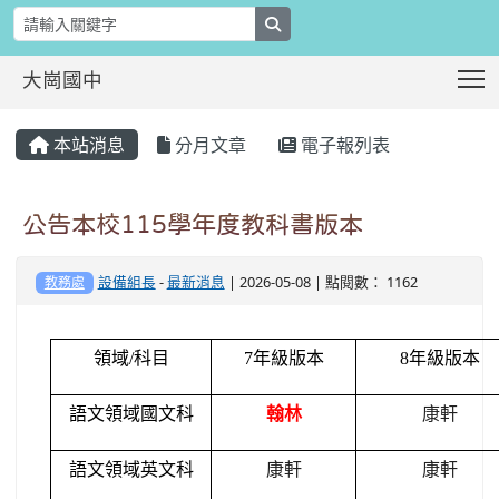
search
T
大崗國中
:::
本站消息
分月文章
電子報列表
公告本校115學年度教科書版本
設備組長
-
最新消息
| 2026-05-08 | 點閱數： 1162
教務處
領域/科目
7
年級版本
8
年級版本
語文領域國文科
翰林
康軒
語文領域英文科
康軒
康軒