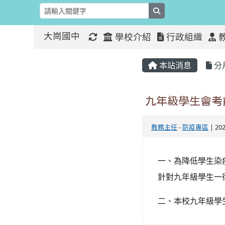
search
大崗國中
學校介紹
行政組織
:::
:::
本站消息
分
九年級學生會考
教務主任
-
防疫專區
| 20
一、為降低學生染疫
針對九年級學生一
二、本校九年級學生