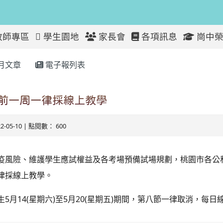
教師專區
學生園地
家長會
各項訊息
崗中榮
月文章
電子報列表
前一周一律採線上教學
22-05-10 | 點閱數： 600
風險、維護學生應試權益及各考場預備試場規劃，桃園市各公私立國
律採線上教學。
5月14(星期六)至5月20(星期五)期間，第八節一律取消，每日線