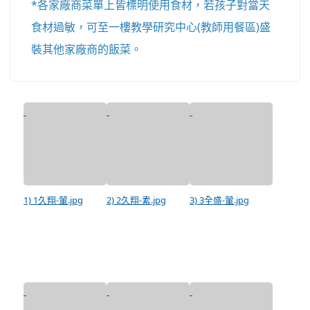
*各家廠商菜單上皆標明使用食材，若孩子對當天
食材過敏，可至一樓教學研究中心(教師用餐區)盛
裝其他家廠商的飯菜。
1) 1久翔-葷.jpg
2) 2久翔-素.jpg
3) 3全盛-葷.jpg