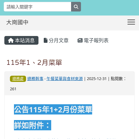
search
T
大崗國中
:::
本站消息
分月文章
電子報列表
115年1、2月菜單
總務幹事
-
午餐菜單與食材來源
| 2025-12-31 | 點閱數：
總務處
261
公告115年1+2月份菜單
詳如附件：