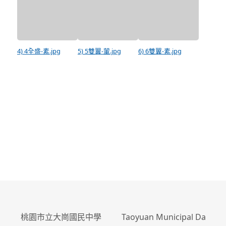
4) 4全盛-素.jpg
5) 5雙翼-葷.jpg
6) 6雙翼-素.jpg
:::
桃園市立大崗國民中學 Taoyuan Municipal Da