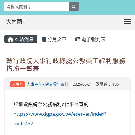
search
T
大崗國中
:::
本站消息
分月文章
電子報列表
轉行政院人事行政總處公教員工福利服務
措施一覽表
人事主任
-
網頁公告資料
| 2025-06-21 | 點閱數： 136
人事室
詳細資訊請至公務福利e化平台查詢
https://www.dgpa.gov.tw/eserver/index?
mid=437