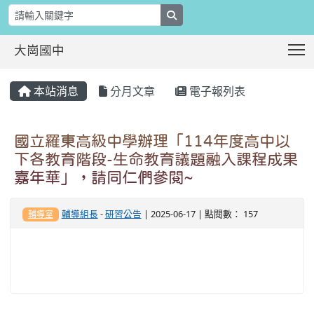
search
T
大崗國中
:::
本站消息
分月文章
電子報列表
國立羅東高級中學辦理「114年度高中以
下各教育階段-生命教育議題融入課程成果
嘉年華」，請同仁們參閱~
輔導組長
-
研習公告
| 2025-06-17 | 點閱數： 157
輔導室