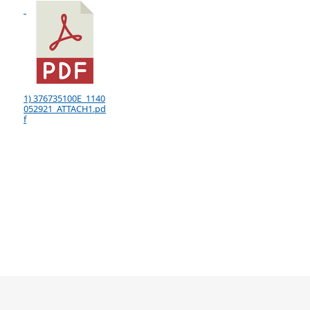
1) 376735100E_1140
052921_ATTACH1.pd
f
:::