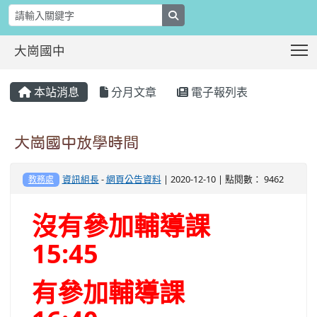
search
T
大崗國中
:::
本站消息
分月文章
電子報列表
大崗國中放學時間
資訊組長
-
網頁公告資料
| 2020-12-10 | 點閱數： 9462
教務處
沒有參加輔導課
15:45
有參加輔導課