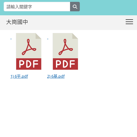
search
T
大崗國中
110年6月月報
:::
1) 6平.pdf
2) 6基.pdf
:::