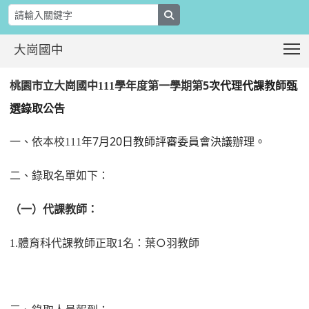
search
T
大崗國中
桃園市立大崗國中111學年度第一學期
:::
學年度第一學期第5
次代理代課教師甄
桃園市立大崗國中111
選錄取公告
年7
月20日教師評審委員會決議辦理。
一、依本校111
二、錄取名單如下：
（一）代課教師：
名：葉○羽教師
1.
體育科代課教師正取1