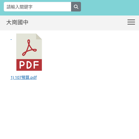
search
T
大崗國中
107年度預算報告
:::
1) 107預算.pdf
:::