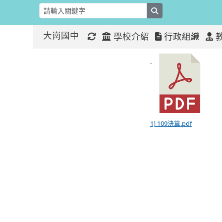
search
大崗國中
學校介紹
行政組織
109年度決
:::
:::
1) 109決算.pdf