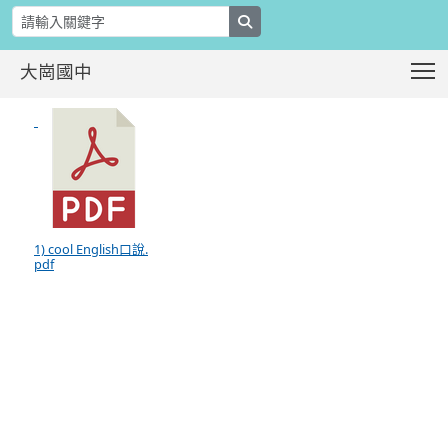
search
T
大崗國中
轉知教育部國民及學前教育署委請國立臺灣師
:::
1) cool English口說.
pdf
:::