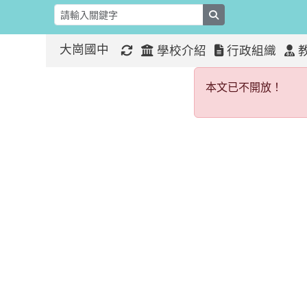
search
大崗國中
學校介紹
行政組織
本文已不開
:::
:::
本文已不開放！