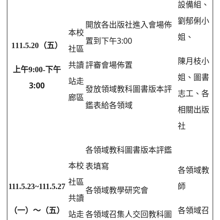
設備組、
劉郁俐小
開放各出版社進入會場佈
本校
姐、
3:00
置到下午
111.5.20
（五）
社區
陳月枝小
共讀
評審會場佈置
下午
上午9:00-
姐、圖書
站走
3:00
發放領域教科圖書版本評
志工、各
廊區
鑑表給各領域
相關出版
社
各領域教科圖書版本評鑑
本校
表填寫
各領域教
社區
111.5.23~111.5.27
師
各領域教學研究會
共讀
（一）～（五）
各領域召
站走
各領域召集人交回教科圖