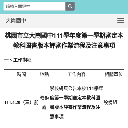
search
T
大崗國中
公告本校111學年度教科書評選程序、
:::
111
桃園市立大崗國中
學年度第一學期審定本
教科圖書版本評審作業流程及注意事項
一、工作期程
時間
地點
工作內容
相關單位
111
學校網頁公告本校
學年
教務
度第一學期審定本教科圖
111.4.20
（三）前
設備組
處
書版本評審作業流程及注
意事項