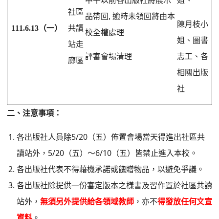
中午以前各出版社將展示
姐、
社區
,
品帶回
逾時未領回將由本
陳月枝小
111.6.13
（一）
共讀
校全權處理
姐、圖書
站走
評審會場清理
志工、各
廊區
相關出版
社
二、注意事項：
5/20
各出版社人員除
（五）佈置會場當天得進出社區共
5/20
6/10
讀站外，
（五）～
（五）皆禁止進入本校。
各出版社代表不得藉機承諾或餽贈物品，以避免爭議。
各出版社除提供一份
審定版本
之樣書及習作置於社區共讀
站外，
無須另外提供給各領域教師
，亦不
得發放任何文宣
資料
。