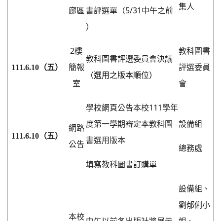
集人
5/31
廊區
書評選單（
中午之前
）
2
樓
教科圖書
教科圖書評選委員會決議
111.6.10
（五）
簡報
評選委員
（選用之版本順位）
室
會
111
學校網頁公告本校
學年
度第一學期審定本教科圖
設備組
網路
111.6.10
（五）
書選用版本
公告
總務處
填寫教科圖書訂購單
設備組、
劉郁俐小
本校