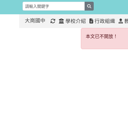
search
大崗國中
學校介紹
行政組織
本文已不開
:::
:::
本文已不開放！