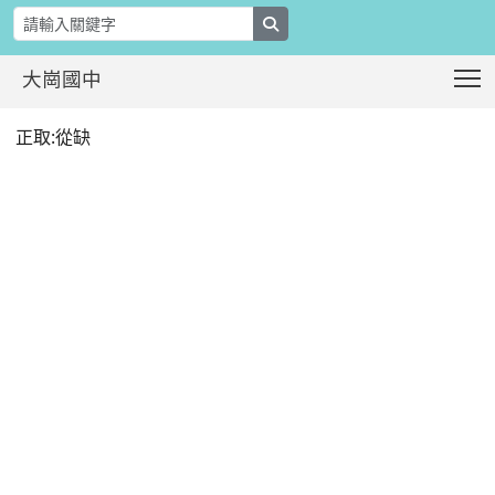
search
T
大崗國中
本校110學年度第2學期第15次代理教
:::
正取:從缺
:::