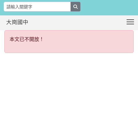
search
T
大崗國中
本文已不開放！
:::
本文已不開放！
:::