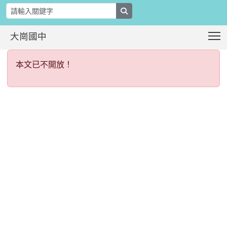
search
T
大崗國中
本文已不開放！
:::
本文已不開放！
:::