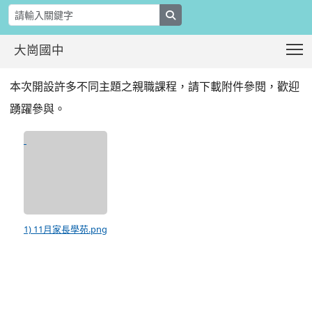
search
T
大崗國中
桃園市家庭教育中心11月份家長學苑課
:::
本次開設許多不同主題之親職課程，請下載附件參閱，歡迎
踴躍參與。
1) 11月家長學苑.png