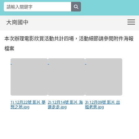
search
T
大崗國中
桃園市家庭教育中心辦理之「110年愛
:::
本次辦理電影欣賞活動共計四場，活動細節請參閱附件海報
檔案
1) 12月22號 影片 夢
2) 12月14號 影片 海
3) 12月09號 影片 出
想之地.jpg
邊走走.jpg
租老爸.jpg