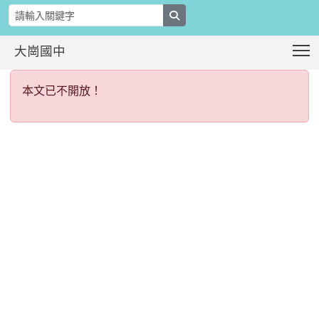
search
T
大崗國中
本文已不開放！
:::
本文已不開放！
:::