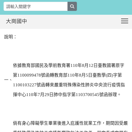
search
T
大崗國中
轉知教育部函轉嚴重特殊傳染性肺炎中
:::
說明：
依據教育部國民及學前教育署
110
年
8
月
12
日臺教國署原字
第
1100099478
號函轉教育部
110
年
8
月
5
日臺教學
(
四
)
字第
一、
1100103227
號函轉來嚴重特殊傳染性肺炎中央流行疫情指
揮中心
110
年
7
月
29
日肺中指字第
1103700545
號函辦理。
倘有身心障礙學生畢業後進入庇護性就業工作，期間因受嚴