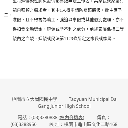
重特殊傳染性肺炎疫情影響致無法工作者，其家長或家屬有
親自照顧之需求者，其中
1
人得申請防疫照顧假，雇主應予
二、
准假，且不得視為曠工、強迫以事假或其他假別處理，亦不
得扣發全勤獎金、解僱或予不利之處分，前述家屬係指二等
親內之血親、姻親或民法第
1123
條所定之家長或家屬。
:::
桃園市立大崗國民中學 Taoyuan Municipal Da
Gang Junior High School
電話：(03)3280888 (
校內分機表
) 傳真：
(03)3288956 校 址：桃園市龜山區文化二路168