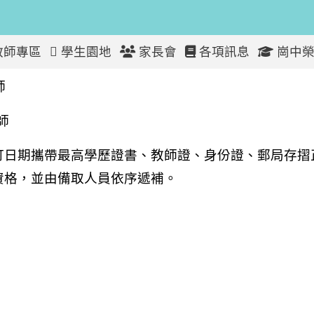
教師專區
學生園地
家長會
各項訊息
崗中榮
學年度第一學期第６次代理教師
師
師
訂日期攜帶最高學歷證書、教師證、身份證、郵局存摺
資格，並由備取人員依序遞補。