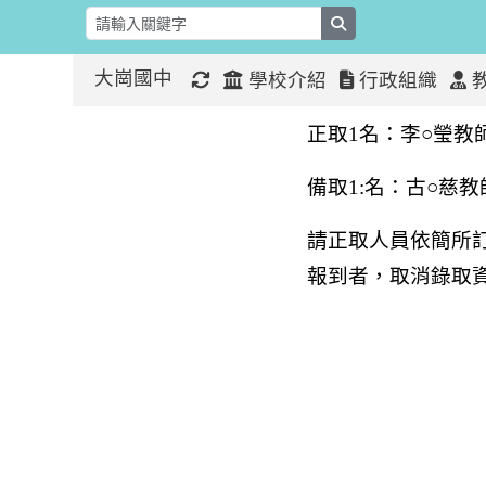
search
大崗國中
學校介紹
行政組織
本校１０９
:::
:::
正取
1
名：李○瑩教
備取
1:
名：古○慈教
請正取人員依簡所
報到者，取消錄取