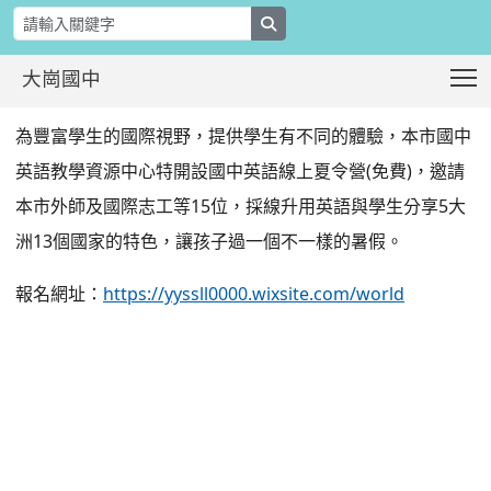
search
T
大崗國中
桃園市國中暑期線上夏令營 歡迎同學踴
:::
為豐富學生的國際視野，提供學生有不同的體驗，本市國中
英語教學資源中心特開設國中英語線上夏令營(免費)，邀請
本市外師及國際志工等15位，採線升用英語與學生分享5大
洲13個國家的特色，讓孩子過一個不一樣的暑假。
報名網址：
https://yyssll0000.wixsite.com/world
:::