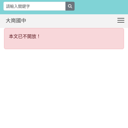
search
T
大崗國中
本文已不開放！
:::
本文已不開放！
:::