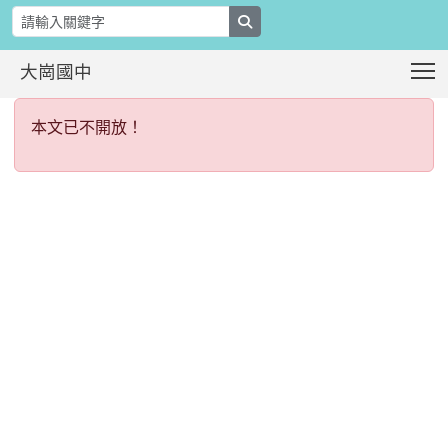
search
T
大崗國中
本文已不開放！
:::
本文已不開放！
:::