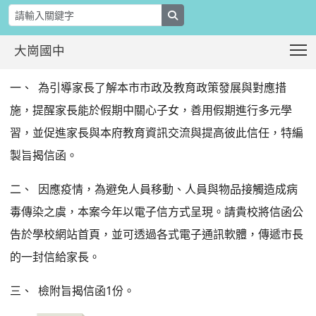
search
T
大崗國中
109學年暑假市長給家長的一封信
:::
一、 為引導家長了解本市市政及教育政策發展與對應措
施，提醒家長能於假期中關心子女，善用假期進行多元學
習，並促進家長與本府教育資訊交流與提高彼此信任，特編
製旨揭信函。
二、 因應疫情，為避免人員移動、人員與物品接觸造成病
毒傳染之虞，本案今年以電子信方式呈現。請貴校將信函公
告於學校網站首頁，並可透過各式電子通訊軟體，傳遞市長
的一封信給家長。
三、 檢附旨揭信函1份。