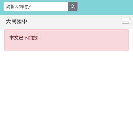
search
T
大崗國中
本文已不開放！
:::
本文已不開放！
:::