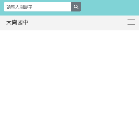
search
T
大崗國中
大崗國民小學辦理「114學年度教育優
:::
:::