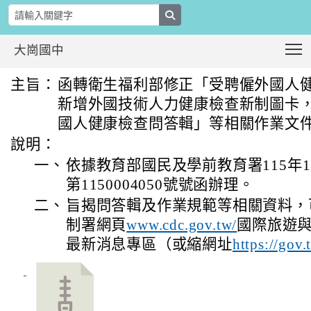
search
T
大崗國中
函轉衛生福利部修正「受聘僱外國人健
:::
主旨：
函轉衛生福利部修正「受聘僱外國人
新增外國技術人力健康檢查新制圖卡
國人健康檢查問答輯」等相關作業文
說明：
一、
依據教育部國民及學前教育署115年
第1150004050號號函辦理。
二、
旨揭問答輯及作業規範等相關資料，
制署網頁
www.cdc.gov.tw/
國際旅遊與
最新消息專區（或縮網址
https://gov