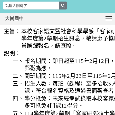
search
T
大崗國中
轉知國立中央大學客家語文暨社會科學學
:::
主旨：
本校客家語文暨社會科學學系「客家研
學年度第2學期招生訊息，敬請惠予協
員踴躍報名，請查照。
說明：
一、
報名期間：即日起至115年2月12
郵戳為憑。
二、
開班期間：115年2月23日至115年6
三、
招生人數：每班（課程）至多招收5
課，符合報名資格及通過書面審查者
四、
學分抵免：未來經考試錄取本校客家
多可抵免4門課12學分。
五、
114學年度第2學期「客家研究碩士