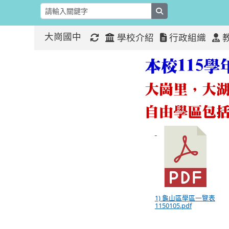
search
大崗國中
學校介紹
行政組織
115學年
:::
:::
本校115
大崗里，大
自由學區包
1) 龜山區學區一覽表
1150105.pdf