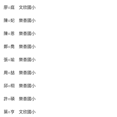
廖
○
庭
文欣國小
陳
○
妃
樂善國小
陳
○
恩
樂善國小
鄭
○
喬
樂善國小
張
○
瑜
樂善國小
周
○
喆
樂善國小
邱
○
栩
樂善國小
許
○
碩
樂善國小
葉
○
亨
文欣國小