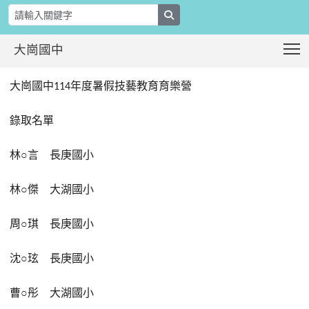
search
T
大崗國中
大崗國中114年度暑假技藝教育育樂營(
:::
大崗國中
年度暑假技藝教育育樂營
114
錄取名單
林
○
言
長庚國小
林
○
傑
大湖國小
周
○
琪
長庚國小
沈
○
玹
長庚國小
曹
○
彤
大湖國小