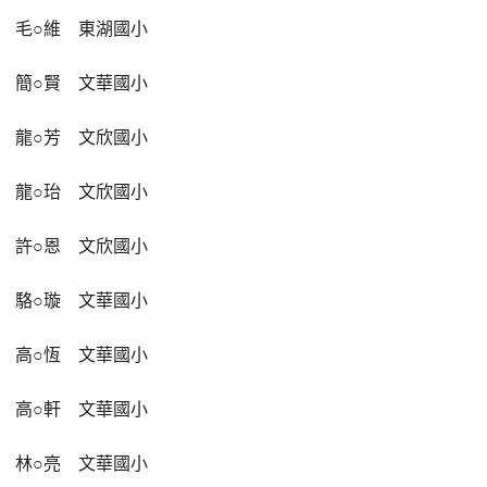
毛
○
維
東湖國小
簡
○
賢
文華國小
龍
○
芳
文欣國小
龍
○
珆
文欣國小
許
○
恩
文欣國小
駱
○
璇
文華國小
高
○
恆
文華國小
高
○
軒
文華國小
林
○
亮
文華國小