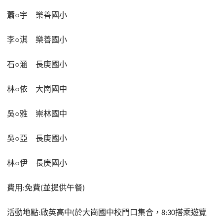
蕭
○
宇
樂善國小
李
○
淇
樂善國小
石
○
涵
長庚國小
林
○
依
大崗國中
吳
○
雅
崇林國中
吳
○
亞
長庚國小
林
○
伊
長庚國小
費用
免費
並提供午餐
:
(
)
活動地點
啟英高中
於大崗國中校門口集合，
搭乘遊覽
:
(
8:30