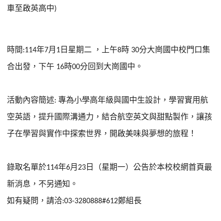
車至啟英高中
)
時間
年
月
日星期二
，上午
時
分大崗國中校門口集
:114
7
1
8
30
合出發，下午
時
分回到大崗國中。
16
00
活動內容簡述
專為小學高年級與國中生設計，學習實用航
:
空英語，提升國際溝通力，結合航空英文與甜點製作，讓孩
子在學習與實作中探索世界，開啟美味與夢想的旅程！
錄取名單於
年
月
日（星期一）公告於本校校網首頁最
114
6
23
新消息，不另通知。
如有疑問，請洽
鄭組長
:03-3280888#612
:::