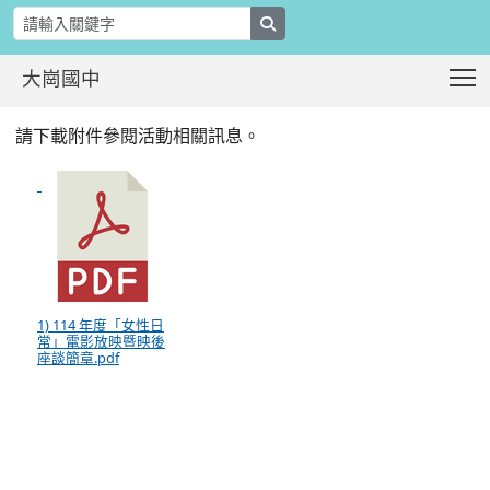
search
T
大崗國中
114 年度「女性日常」電影放映暨映
:::
請下載附件參閱活動相關訊息。
1) 114 年度「女性日
常」電影放映暨映後
座談簡章.pdf
:::