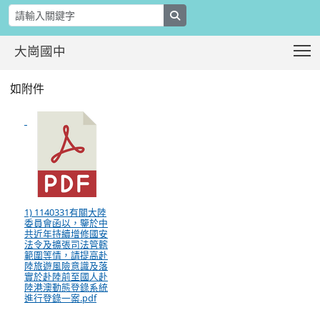
search
T
大崗國中
有關大陸委員會函以，鑒於中共近年持
:::
如附件
1) 1140331有關大陸
委員會函以，鑒於中
共近年持續增修國安
法令及擴張司法管轄
範圍等情，請提高赴
陸旅遊風險意識及落
實於赴陸前至國人赴
陸港澳動態登錄系統
進行登錄一案.pdf
:::