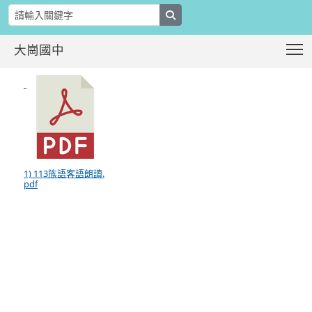
search
T
大崗國中
公告本校113學年度校內語文競賽-原
:::
1) 113族語客語朗讀.
pdf
:::