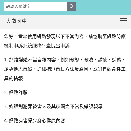
search
T
大崗國中
網路防護機制申訴系統服務平臺，歡迎
:::
您好，當您使用網路發現以下不當內容，請協助至網路防護
機制申訴系統服務平臺提出申訴
1. 網路媒體不當自殺內容，例如教導、教唆、誘使、煽惑、
誘導他人自殺、詳細描述自殺方法及原因，或銷售致命性工
具的情報
2. 網路詐騙
3. 媒體對犯罪被害人及其家屬之不當及錯誤報導
4. 網路有害兒少身心健康內容