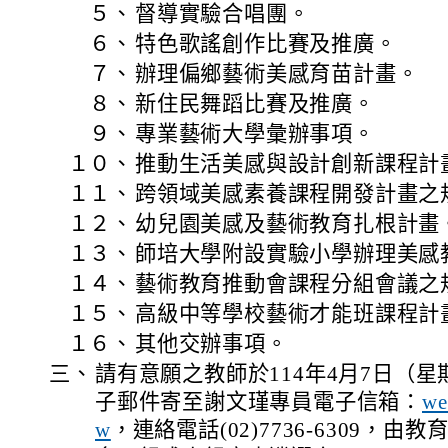
５、
督導實驗合唱團。
６、
特色歌謠創作比賽及推廣。
７、
辦理偏鄉藝術美感育苗計畫。
８、
新住民舞蹈比賽及推廣。
９、
專業藝術大學彙辦事項。
１０、
推動生活美感與設計創新課程計
１１、
跨領域美感素養課程開發計畫之
１２、
幼兒園美感及藝術教育扎根計畫
１３、
師培大學附設實驗小學辦理美感
１４、
藝術教育推動會課程分組會議之
１５、
高級中等學校藝術才能班課程計
１６、
其他交辦事項。
三、
請有意願之教師於114年4月7日（星
子郵件寄至謝文瑾專員電子信箱：
we
w
，連絡電話(02)7736-6309，