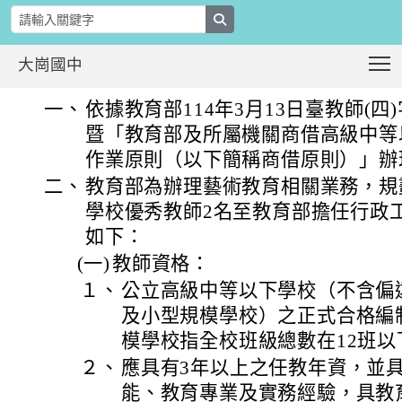
search
T
大崗國中
轉知教育部114學年度徵聘商借教師2
:::
一、
依據教育部114年3月13日臺教師(四)字
暨「教育部及所屬機關商借高級中等
作業原則（以下簡稱商借原則）」辦
二、
教育部為辦理藝術教育相關業務，規劃
學校優秀教師2名至教育部擔任行政
如下：
(一)
教師資格：
１、
公立高級中等以下學校（不含偏
及小型規模學校）之正式合格編
模學校指全校班級總數在12班以
２、
應具有3年以上之任教年資，並
能、教育專業及實務經驗，具教