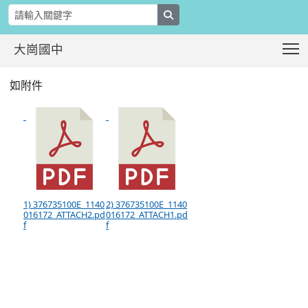
search
T
大崗國中
有關大陸委員會函請宣導現職軍公教人
:::
如附件
1) 376735100E_1140
2) 376735100E_1140
016172_ATTACH2.pd
016172_ATTACH1.pd
f
f
:::