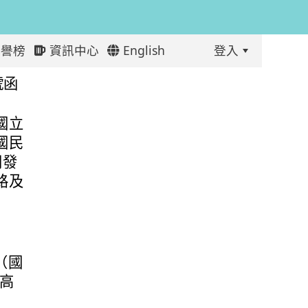
譽榜
資訊中心
English
登入
:::
nglish英語自主檢測系統」檢測資訊
號函
國立
國民
開發
路及
（國
（高