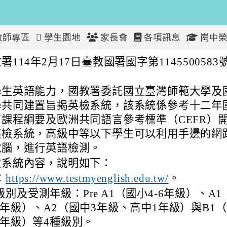
教師專區
學生園地
家長會
各項訊息
崗中榮
I want to Test My E
署114年2月17日臺教國署國字第1145500583
學生英語能力，國教署委託國立臺灣師範大學及
學共同建置旨揭英檢系統，該系統係參考十二年
課程綱要及歐洲共同語言參考標準（CEFR）
英檢系統，高級中等以下學生可以利用手邊的網
電腦，進行英語檢測。
檢系統內容，說明如下：
：
https://www.testmyenglish.edu.tw/
。
別及受測年級：Pre A1（國小4-6年級）、A1
-2年級）、A2（國中3年級、高中1年級）與B1
-3年級）等4種級別。