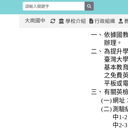
search
大崗國中
學校介紹
行政組織
轉知國教署「 
:::
:::
一、
依據國教
辦理。
二、
為提升
臺灣大
基本教育
之免費
平板或
三、
有關英
(一)
網址
(二)
測驗級
中1
中2