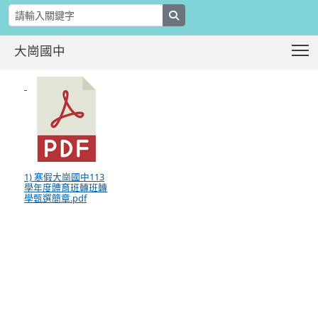
search
T
大崗國中
公告~本校113學年度寒假體育班轉班
:::
1) 寒假大崗國中113
學年度體育班轉班轉
學甄選簡章.pdf
:::