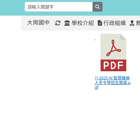
search
大崗國中
學校介紹
行政組織
2025 A
:::
:::
1) 2025 AI 智慧機器
人冬令營招生簡章.p
df