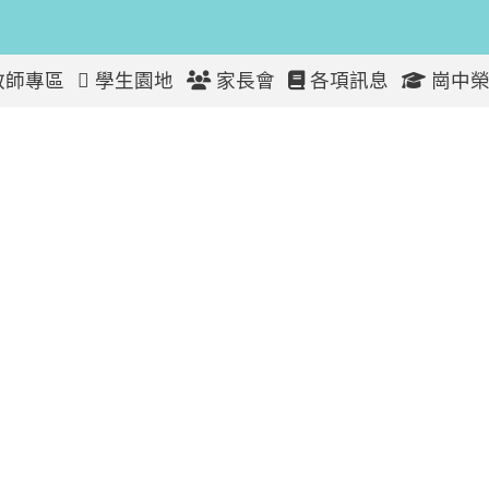
教師專區
學生園地
家長會
各項訊息
崗中榮
I 智慧機器人冬令營招生簡章(台灣師