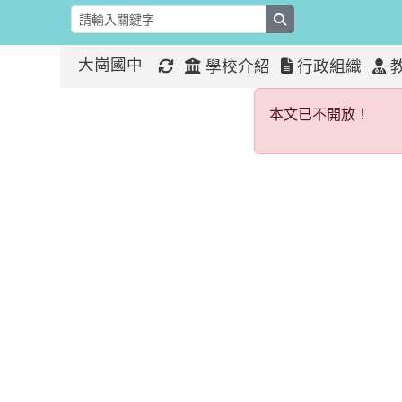
search
大崗國中
學校介紹
行政組織
本文已不開
:::
:::
本文已不開放！