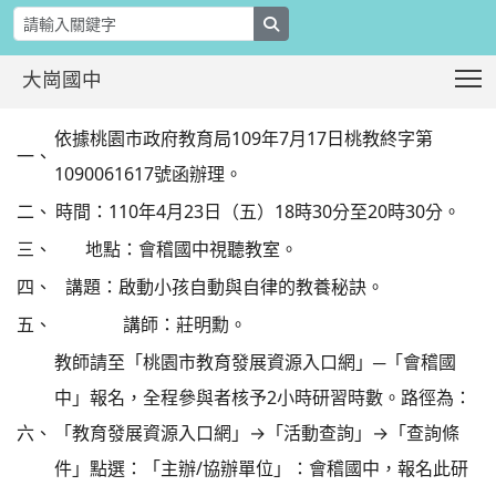
search
T
大崗國中
親職教育講座-啟動小孩自動與自律的
:::
依據桃園市政府教育局109年7月17日桃教終字第
一、
1090061617號函辦理。
二、
時間：110年4月23日（五）18時30分至20時30分。
三、
地點：會稽國中視聽教室。
四、
講題：啟動小孩自動與自律的教養秘訣。
五、
講師：莊明勳。
教師請至「桃園市教育發展資源入口網」─「會稽國
中」報名，全程參與者核予2小時研習時數。路徑為：
六、
「教育發展資源入口網」→「活動查詢」→「查詢條
件」點選：「主辦/協辦單位」：會稽國中，報名此研