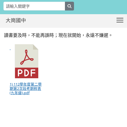
search
T
大崗國中
112-2九年級第2次段考時程表(如附件)
:::
讀書要及時，不能再誤時；現在就開始，永遠不嫌遲。
1) 112學年度第二學
期第2次段考期程表
(九年級).pdf
:::