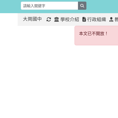
search
大崗國中
學校介紹
行政組織
本文已不開
:::
:::
本文已不開放！