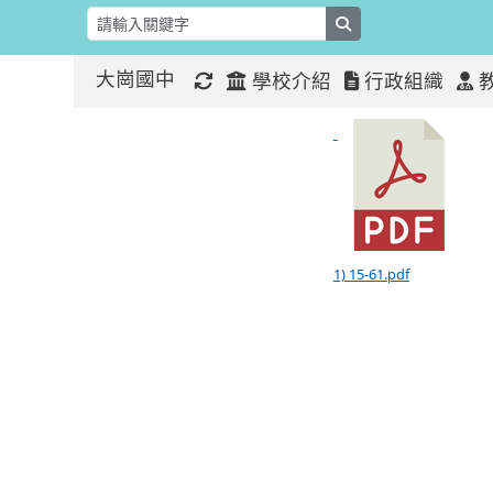
search
大崗國中
學校介紹
行政組織
110年度預
:::
:::
1) 15-61.pdf